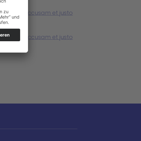
o eos et accusam et justo
 rebum
o eos et accusam et justo
 rebum