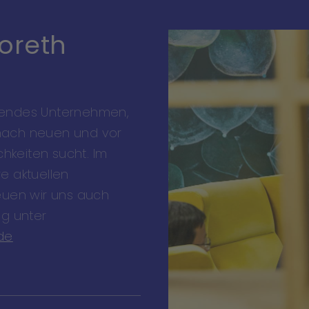
Loreth
sendes Unternehmen,
nach neuen und vor
chkeiten sucht. Im
e aktuellen
euen wir uns auch
ng unter
de