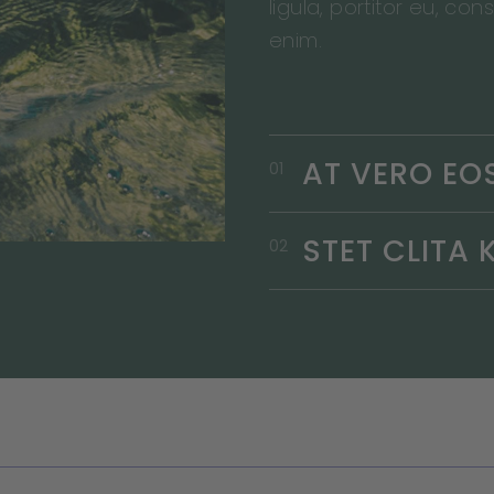
ligula, portitor eu, con
enim.
AT VERO EO
01
STET CLITA
02