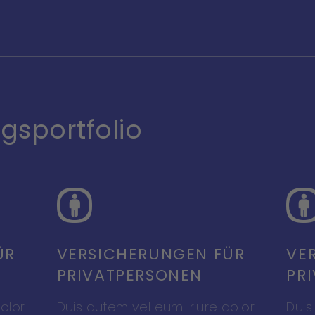
gs­portfolio
ÜR
VERSICHERUNGEN FÜR
VE
PRIVAT­PERSONEN
PR
olor
Duis autem vel eum iriure dolor
Duis