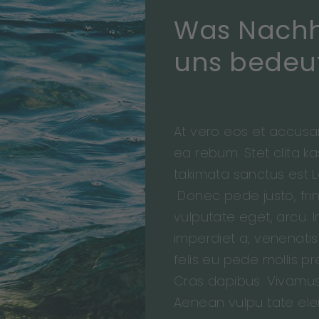
Was Nachha
uns bedeu
At vero eos et accusa
ea rebum. Stet clita 
takimata sanctus est L
Donec pede justo, fring
vulputate eget, arcu. I
imperdiet a, venenatis 
felis eu pede mollis pr
Cras dapibus. Vivamu
Aenean vulpu tate elei