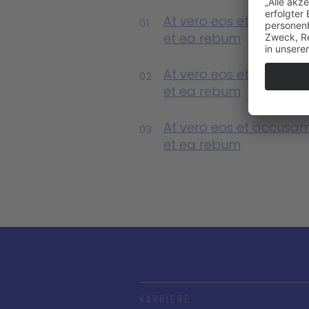
At vero eos et accusam
01
et ea rebum
At vero eos et accusam
02
et ea rebum
At vero eos et accusam
03
et ea rebum
KARRIERE