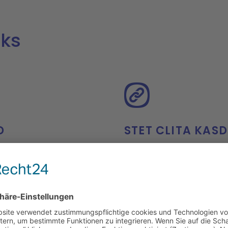
nks
D
STET CLITA KAS
https://www.at ver
01
duo dolores et ea
etus varius laoreet.
rdiet. Etiam ultricies
https://www.at ver
02
duo dolores et ea