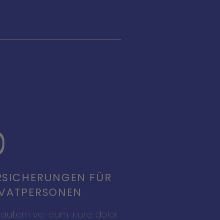
RSICHERUNGEN FÜR
IVATPERSONEN
 autem vel eum iriure dolor