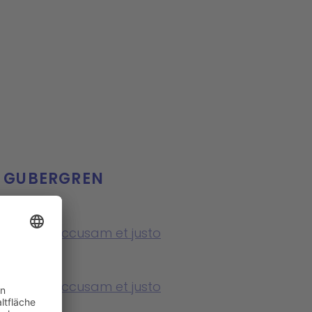
D GUBERGREN
o eos et accusam et justo
 rebum
o eos et accusam et justo
 rebum