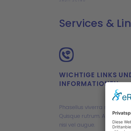
Services & Li
WICHTIGE LINKS UN
INFORMATIONEN
Phasellus viverra nulla ut m
Quisque rutrum. Aenean impe
nisi vel augue.