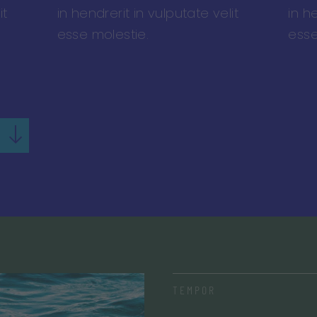
it
in hendrerit in vulputate velit
in h
esse molestie.
esse
 Das
de
cht
asse
 das
TEMPOR