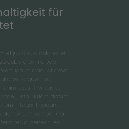
ltigkeit für
tet
m et justo duo dolores et
kasd gubergren, no sea
orem ipsum dolor sit amet.
illa vel, aliquet nec,
n enim justo, rhoncus ut,
vitae, justo. Nullam dictum
etium. Integer tincidunt.
s elementum semper nisi.
fend tellus. Aenean leo