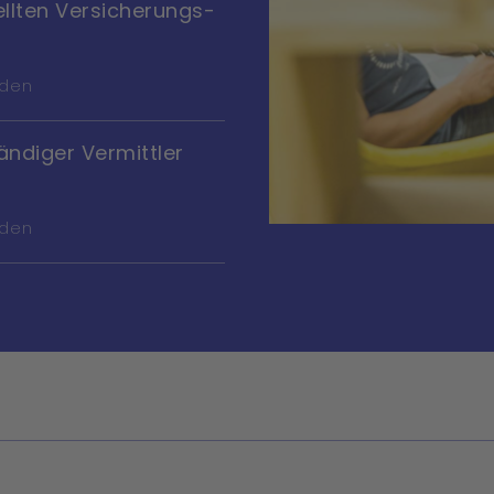
llten Versicherungs­
aden
ändiger Vermittler
aden