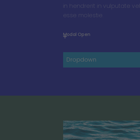
in hendrerit in vulputate vel
esse molestie.
Modal Open
Dropdown
Er hörte leise Schritte hinter sich.
bedeutete nichts Gutes. Wer wür
ihm schon folgen, spät in der Na
und dazu noch in dieser engen G
mitten im übel beleumundeten
Hafenviertel? Gerade jetzt, wo er
Ding seines Lebens gedreht hatte
und mit der Beute verschwinden
wollte!